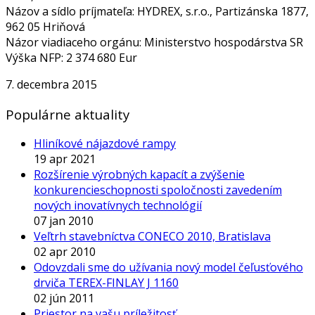
Názov a sídlo príjmateľa: HYDREX, s.r.o., Partizánska 1877,
962 05 Hriňová
Názor viadiaceho orgánu: Ministerstvo hospodárstva SR
Výška NFP: 2 374 680 Eur
7. decembra 2015
Populárne aktuality
Hliníkové nájazdové rampy
19 apr 2021
Rozšírenie výrobných kapacít a zvýšenie
konkurencieschopnosti spoločnosti zavedením
nových inovatívnych technológií
07 jan 2010
Veľtrh stavebníctva CONECO 2010, Bratislava
02 apr 2010
Odovzdali sme do užívania nový model čeľusťového
drviča TEREX-FINLAY J 1160
02 jún 2011
Priestor na vašu príležitosť