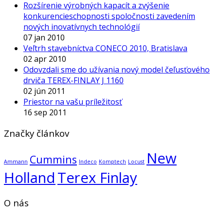
Rozšírenie výrobných kapacít a zvýšenie
konkurencieschopnosti spoločnosti zavedením
nových inovatívnych technológií
07 jan 2010
Veľtrh stavebníctva CONECO 2010, Bratislava
02 apr 2010
Odovzdali sme do užívania nový model čeľusťového
drviča TEREX-FINLAY J 1160
02 jún 2011
Priestor na vašu príležitosť
16 sep 2011
Značky článkov
New
Cummins
Ammann
Indeco
Komptech
Locust
Holland
Terex Finlay
O nás