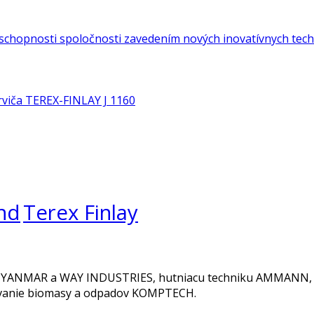
schopnosti spoločnosti zavedením nových inovatívnych tech
rviča TEREX-FINLAY J 1160
nd
Terex Finlay
E, YANMAR a WAY INDUSTRIES, hutniacu techniku AMMANN, mo
covanie biomasy a odpadov KOMPTECH.