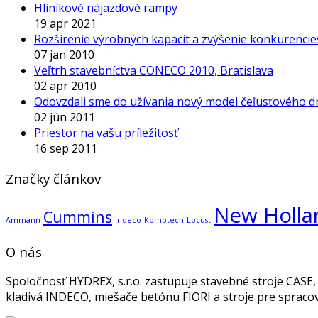
Hliníkové nájazdové rampy
19 apr 2021
Rozšírenie výrobných kapacít a zvýšenie konkurencie
07 jan 2010
Veľtrh stavebníctva CONECO 2010, Bratislava
02 apr 2010
Odovzdali sme do užívania nový model čeľusťového d
02 jún 2011
Priestor na vašu príležitosť
16 sep 2011
Značky článkov
New Holla
Cummins
Ammann
Indeco
Komptech
Locust
O nás
Spoločnosť HYDREX, s.r.o. zastupuje stavebné stroje CAS
kladivá INDECO, miešače betónu FIORI a stroje pre spra