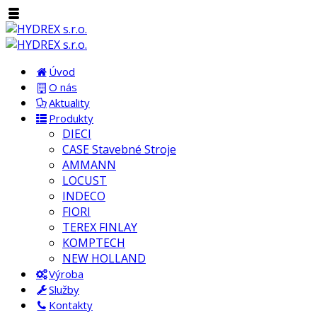
Úvod
O nás
Aktuality
Produkty
DIECI
CASE Stavebné Stroje
AMMANN
LOCUST
INDECO
FIORI
TEREX FINLAY
KOMPTECH
NEW HOLLAND
Výroba
Služby
Kontakty