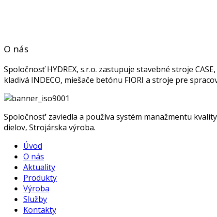
O nás
Spoločnosť HYDREX, s.r.o. zastupuje stavebné stroje CAS
kladivá INDECO, miešače betónu FIORI a stroje pre spra
Spoločnosť‘ zaviedla a používa systém manažmentu kvality 
dielov, Strojárska výroba.
Úvod
O nás
Aktuality
Produkty
Výroba
Služby
Kontakty