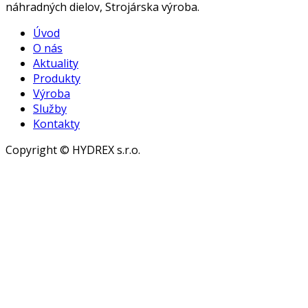
náhradných dielov, Strojárska výroba.
Úvod
O nás
Aktuality
Produkty
Výroba
Služby
Kontakty
Copyright © HYDREX s.r.o.