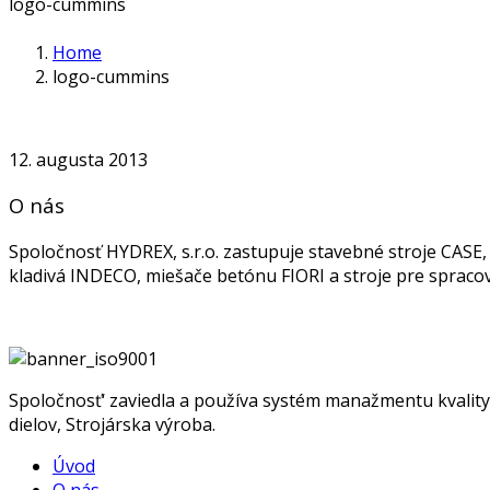
logo-cummins
Home
logo-cummins
12. augusta 2013
O nás
Spoločnosť HYDREX, s.r.o. zastupuje stavebné stroje CAS
kladivá INDECO, miešače betónu FIORI a stroje pre spra
Spoločnosť‘ zaviedla a používa systém manažmentu kvality 
dielov, Strojárska výroba.
Úvod
O nás