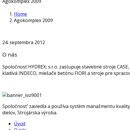
Agokomplex 2009
Home
Agokomplex 2009
24. septembra 2012
O nás
Spoločnosť HYDREX, s.r.o. zastupuje stavebné stroje CAS
kladivá INDECO, miešače betónu FIORI a stroje pre spra
Spoločnosť‘ zaviedla a používa systém manažmentu kvality 
dielov, Strojárska výroba.
Úvod
O nás